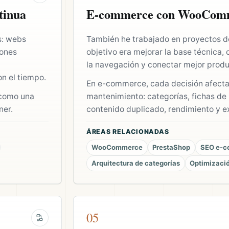
tinua
E-commerce con WooComm
s: webs
También he trabajado en proyectos d
iones
objetivo era mejorar la base técnica, o
la navegación y conectar mejor produ
n el tiempo.
En e-commerce, cada decisión afecta a
 como una
mantenimiento: categorías, fichas de 
ner.
contenido duplicado, rendimiento y ex
ÁREAS RELACIONADAS
WooCommerce
PrestaShop
SEO e-
Arquitectura de categorías
Optimizació
05