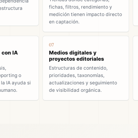
 dependencia
fichas, filtros, rendimiento y
estructura
medición tienen impacto directo
en captación.
07
 con IA
Medios digitales y
proyectos editoriales
is,
Estructuras de contenido,
porting o
prioridades, taxonomías,
la IA ayuda si
actualizaciones y seguimiento
 humano.
de visibilidad orgánica.