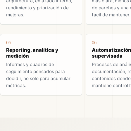
arquitectura, enlazado interno,
más clara, menos
rendimiento y priorización de
de parches y una 
mejoras.
fácil de mantener.
05
06
Reporting, analítica y
Automatización
medición
supervisada
Informes y cuadros de
Procesos de anális
seguimiento pensados para
documentación, re
decidir, no solo para acumular
contenidos donde 
métricas.
mantiene control