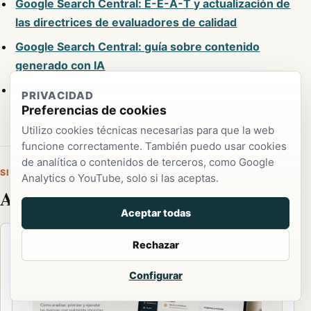
Google Search Central: E-E-A-T y actualización de
las directrices de evaluadores de calidad
Google Search Central: guía sobre contenido
generado con IA
Search Engine Journal: Google confirma que no se
PRIVACIDAD
puede añadir E-E-A-T a una web
Preferencias de cookies
Utilizo cookies técnicas necesarias para que la web
funcione correctamente. También puedo usar cookies
de analítica o contenidos de terceros, como Google
SIGUE LEYENDO
Analytics o YouTube, solo si las aceptas.
Artículos relacionados
Aceptar todas
Rechazar
Configurar